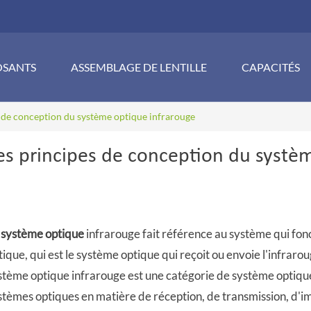
SANTS
ASSEMBLAGE DE LENTILLE
CAPACITÉS
s de conception du système optique infrarouge
es principes de conception du systè
e
système optique
infrarouge fait référence au système qui fon
tique, qui est le système optique qui reçoit ou envoie l'infraro
stème optique infrarouge est une catégorie de système optique,
stèmes optiques en matière de réception, de transmission, d'i