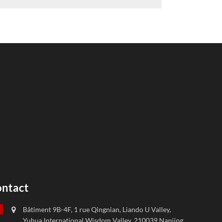
ntact
Bâtiment 9B-4F, 1 rue Qingnian, Liando U Valley,
Yuhua International Wisdom Valley, 210039 Nanjing,