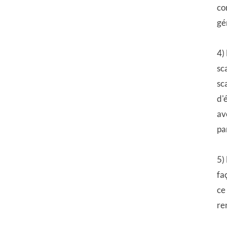
co
gé
4)
sc
sc
d'
av
pa
5)
fa
ce
re