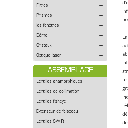
d'
Filtres
in
Prismes
pr
les fenêtres
Dôme
La
ac
Cristaux
ab
Optique laser
in
ASSEMBLAGE
st
te
Lentilles anamorphiques
gr
Lentilles de collimation
in
Lentilles fisheye
ré
Extenseur de faisceau
dé
Lentilles SWIR
de