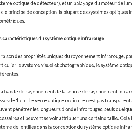
stème optique de détecteur), et un balayage du moteur de lumi
s le principe de conception, la plupart des systèmes optiques i
ométriques.
s caractéristiques du système optique infrarouge
 raison des propriétés uniques du rayonnement infrarouge, pa
rticulier le système visuel et photographique, le système optiq
fférentes.
 la bande de rayonnement de la source de rayonnement infrarou
ssus de 1 um. Le verre optique ordinaire n'est pas transparent
uvent pénétrer les longueurs d'onde infrarouges, seuls quelqu
cessaires et peuvent se voir attribuer une certaine taille. Cela
stème de lentilles dans la conception du système optique infraro