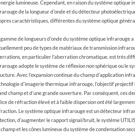
énergie lumineuse. Cependant, en raison du système optique in
frarouge de la longueur d'onde et du détecteur photoélectrique
opres caractéristiques, différentes du système optique généra
 gamme de longueurs d'onde du système optique infrarouge a te
tuellement peu de types de matériaux de transmission infrarou
errations, en particulier l'aberration chromatique, est très dif
frarouge adopte le système de réflexion non sphérique ou le sys
ructure. Avec l'expansion continue du champ d'application infr
chnologie d'imagerie thermique infrarouge, l'objectif projecti
and champ et d'une grande ouverture. Par conséquent, ces dern
dice de réfraction élevé et à faible dispersion ont été largement 
fraction. Le système optique infrarouge est un détecteur infrar
tection, d'augmenter le rapport signal/bruit, le système UTILISE 
 champ et les cônes lumineux du système de condensation sec