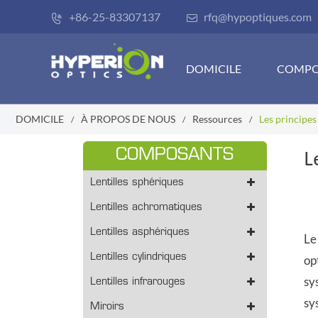
+86-25-83307137
rfq@hypoptiques.com


DOMICILE
COMPO
DOMICILE
À PROPOS DE NOUS
Ressources
Les principe
COMPOSANTS
L
Lentilles sphériques
Lentilles achromatiques
Lentilles asphériques
L
Lentilles cylindriques
op
sy
Lentilles infrarouges
sy
Miroirs