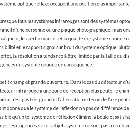
 système optique réflexe occupent une position plus importante
 presque tous les systèmes infrarouges sont des systèmes optoé
mmeil d'une personne ou une plaque photographique, mais une 
nséquent, les performances et la qualité du système optique c
nsibilité et le rapport signal sur bruit du système optique, plut
 effet, la résolution a tendance à être limitée par la taille du di
igences du système optique en conséquence.
 petit champ et grande ouverture. Dans le cas du détecteur d'un
tecteur infrarouge a une zone de réception plus petite, le ch
néral n'est pas très grand et l'aberration externe de l'axe pe
ant donné que le système de réflexion n'a pas de différence de co
ssible qu'un tel système de réflexion élimine la boule et satisf
mps, les exigences de tels objets système ne sont pas trop élevé