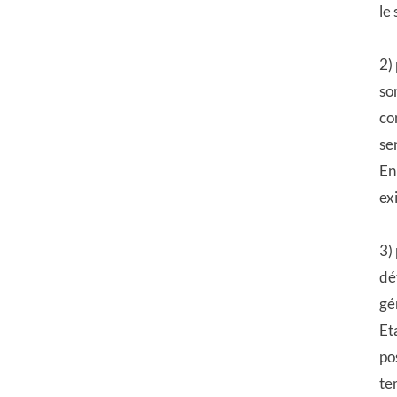
le
2)
so
co
se
En
ex
3)
dé
gé
Et
po
te