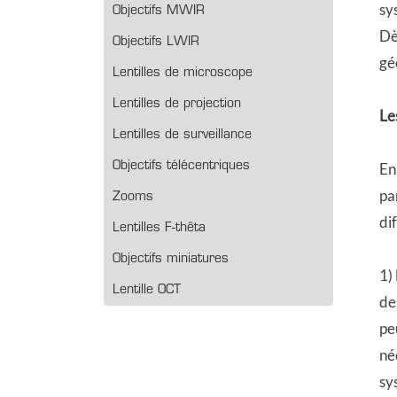
sy
Objectifs MWIR
Dè
Objectifs LWIR
gé
Lentilles de microscope
Lentilles de projection
Le
Lentilles de surveillance
Objectifs télécentriques
En
pa
Zooms
di
Lentilles F-thêta
Objectifs miniatures
1)
Lentille OCT
de
pe
né
sy