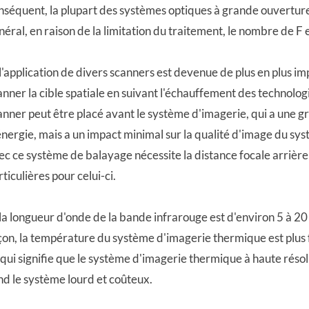
nséquent, la plupart des systèmes optiques à grande ouverture r
néral, en raison de la limitation du traitement, le nombre de F e
 l'application de divers scanners est devenue de plus en plus imp
anner la cible spatiale en suivant l'échauffement des technolo
anner peut être placé avant le système d'imagerie, qui a une g
énergie, mais a un impact minimal sur la qualité d'image du sy
ec ce système de balayage nécessite la distance focale arrière 
rticulières pour celui-ci.
 la longueur d'onde de la bande infrarouge est d'environ 5 à 20 f
çon, la température du système d'imagerie thermique est plus fa
 qui signifie que le système d'imagerie thermique à haute réso
nd le système lourd et coûteux.