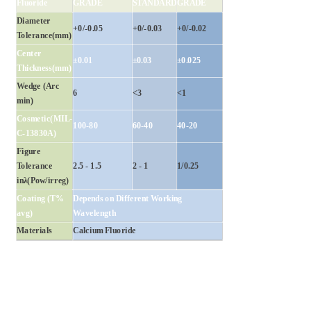
Fluoride
GRADE
STANDARD
GRADE
Diameter
+0/-0.05
+0/-0.03
+0/-0.02
Tolerance(mm)
Center
±0.01
±0.03
±0.025
Thickness(mm)
Wedge (Arc
6
<3
<1
min)
Cosmetic(MIL-
100-80
60-40
40-20
C-13830A)
Figure
Tolerance
2.5 - 1.5
2 - 1
1/0.25
inλ(Pow/irreg)
Coating (T%
Depends on Different Working
avg)
Wavelength
Materials
Calcium Fluoride