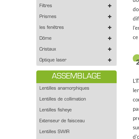
Filtres
do
Prismes
di
l'
les fenêtres
ce
Dôme
Cristaux
Optique laser
ASSEMBLAGE
L'
l
Lentilles anamorphiques
le
co
Lentilles de collimation
pa
Lentilles fisheye
pr
Extenseur de faisceau
su
Lentilles SWIR
d'