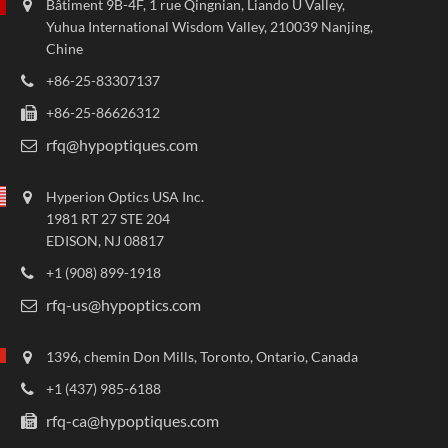
Bâtiment 9B-4F, 1 rue Qingnian, Liando U Valley,
Yuhua International Wisdom Valley, 210039 Nanjing,
Chine
+86-25-83307137
+86-25-86626312
rfq@hypoptiques.com
Hyperion Optics USA Inc.
1981 RT 27 STE 204
EDISON, NJ 08817
+1 (908) 899-1918
rfq-us@hypoptics.com
1396, chemin Don Mills, Toronto, Ontario, Canada
+1 (437) 985-6188
rfq-ca@hypoptiques.com