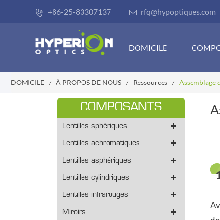
+86-25-83307137
rfq@hypoptiques.com


DOMICILE
COMPO
DOMICILE
À PROPOS DE NOUS
Ressources
Assemblage d
COMPOSANTS
A
Lentilles sphériques
Lentilles achromatiques
Lentilles asphériques
1
Lentilles cylindriques
Lentilles infrarouges
Av
Miroirs
do