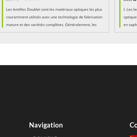
Les lentilles Doublet sont les matériaux optiques les plus
Ⅰ. Les l
couramment utilisés avec une technologie de fabrication
optiques
mature et des variétés complètes. Généralement, les
en saph
lentilles doublet peuvent transmettre une lumière
lumière 
colorée avec des longueurs d'onde allant de f ...
répondr
Navigation
Co