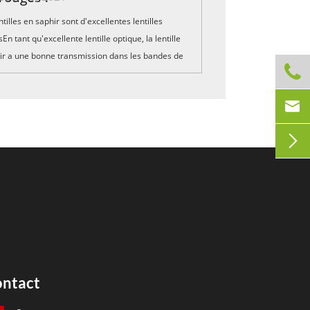
entilles en saphir sont d'excellentes lentilles
En tant qu'excellente lentille optique, la lentille
ir a une bonne transmission dans les bandes de

ultraviolette, infrarouge et visible, ce qui peut
e aux exigences ...


ntact