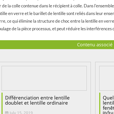
r de la colle contenue dans le récipient à colle. Dans l'ensembl
ntille en verre et le barillet de lentille sont reliés dans leur ense
rre, ce qui élimine la structure de choc entre la lentille en verre e
ulage de la pièce processus, et peut réduire les interférences d
Contenu associé
Différenciation entre lentille
Quel
doublet et lentille ordinaire
lenti
fenê
infr
July 15, 2019
Oct