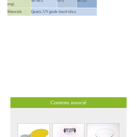
96-98%
99%
99.5%
avg)
Materials
Quartz, UV grade fused silica
Contenu associé