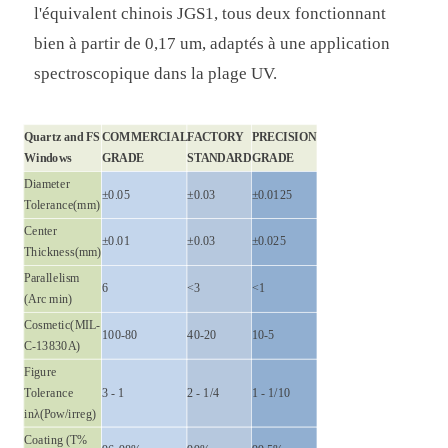
l'équivalent chinois JGS1, tous deux fonctionnant
bien à partir de 0,17 um, adaptés à une application
spectroscopique dans la plage UV.
Quartz and FS
COMMERCIAL
FACTORY
PRECISION
Windows
GRADE
STANDARD
GRADE
Diameter
±0.05
±0.03
±0.0125
Tolerance(mm)
Center
±0.01
±0.03
±0.025
Thickness(mm)
Parallelism
6
<3
<1
(Arc min)
Cosmetic(MIL-
100-80
40-20
10-5
C-13830A)
Figure
Tolerance
3 - 1
2 - 1/4
1 - 1/10
inλ(Pow/irreg)
Coating (T%