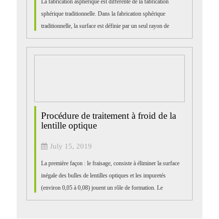
La fabrication asphérique est différente de la fabrication
sphérique traditionnelle. Dans la fabrication sphérique
traditionnelle, la surface est définie par un seul rayon de
courbure. La courbure peut être rectifiée et po ...
Procédure de traitement à froid de la
lentille optique
July 15, 2019
La première façon : le fraisage, consiste à éliminer la surface
inégale des bulles de lentilles optiques et les impuretés
(environ 0,05 à 0,08) jouent un rôle de formation. Le
deuxième processus consiste à éliminer la couche
endommagée du fraisage...